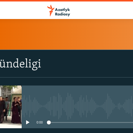
ÝAZYL
ündeligi
ITune-ler
Spotify
Ýazyl
No media source currently avail
0:00