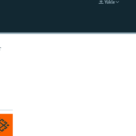
Ýükle
EMBED
r