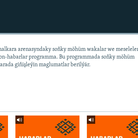
alkara arenasyndaky soňky möhüm wakalar we meselele
sion-habarlar programma. Bu programmada soňky möhüm
arada giňişleýin maglumatlar berilýär.