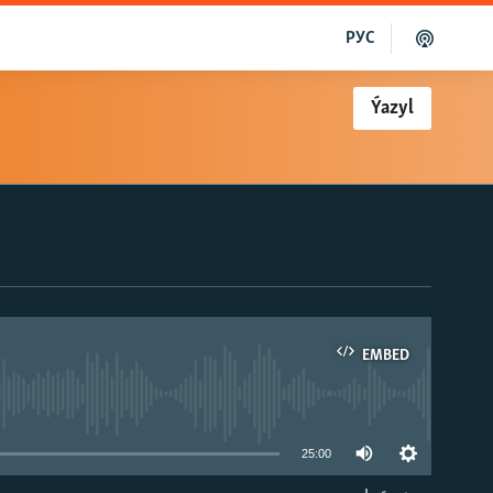
РУС
Ýazyl
EMBED
able
25:00