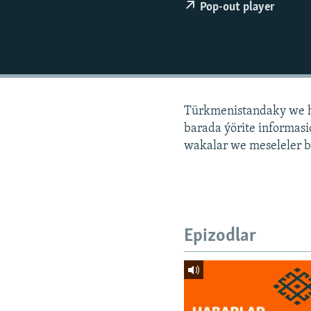
Pop-out player
Türkmenistandaky we h
barada ýörite informa
wakalar we meseleler b
Epizodlar