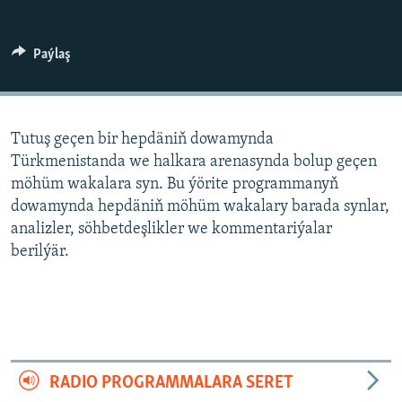
AÝ/AR-nyň ähli saýtlary
Paýlaş
Tutuş geçen bir hepdäniň dowamynda
Türkmenistanda we halkara arenasynda bolup geçen
möhüm wakalara syn. Bu ýörite programmanyň
dowamynda hepdäniň möhüm wakalary barada synlar,
analizler, söhbetdeşlikler we kommentariýalar
berilýär.
RADIO PROGRAMMALARA SERET