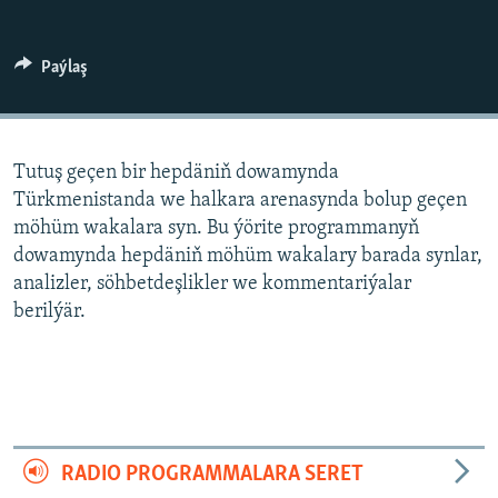
AÝ/AR-nyň ähli saýtlary
Paýlaş
Tutuş geçen bir hepdäniň dowamynda
Türkmenistanda we halkara arenasynda bolup geçen
möhüm wakalara syn. Bu ýörite programmanyň
dowamynda hepdäniň möhüm wakalary barada synlar,
analizler, söhbetdeşlikler we kommentariýalar
berilýär.
RADIO PROGRAMMALARA SERET