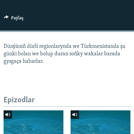
AÝ/AR-nyň ähli saýtlary
Paýlaş
Dünýäniň dürli regionlarynda we Türkmenistanda şu
günki bolan we bolup duran soňky wakalar barada
gysgaça habarlar.
Epizodlar