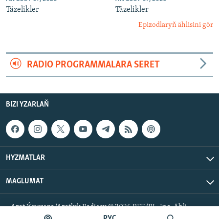
Täzelikler
Täzelikler
Epizodlaryň ählisini gör
RADIO PROGRAMMALARA SERET
BIZI YZARLAŇ
HYZMATLAR
MAGLUMAT
Azat Ýewropa/Azatlyk Radiosy © 2026 RFE/RL, Inc. Ähli
hukuklar goralan.
РУС