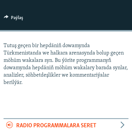
AÝ/AR-nyň ähli saýtlary
Paýlaş
Tutuş geçen bir hepdäniň dowamynda
Türkmenistanda we halkara arenasynda bolup geçen
möhüm wakalara syn. Bu ýörite programmanyň
dowamynda hepdäniň möhüm wakalary barada synlar,
analizler, söhbetdeşlikler we kommentariýalar
berilýär.
RADIO PROGRAMMALARA SERET