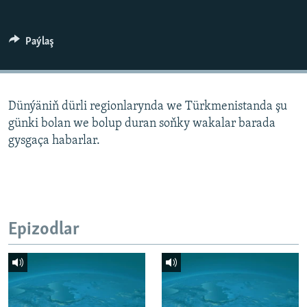
AÝ/AR-nyň ähli saýtlary
Paýlaş
Dünýäniň dürli regionlarynda we Türkmenistanda şu
günki bolan we bolup duran soňky wakalar barada
gysgaça habarlar.
Epizodlar