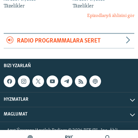
Täzelikler
Täzelikler
Epizodlaryň ählisini gör
RADIO PROGRAMMALARA SERET
BIZI YZARLAŇ
HYZMATLAR
MAGLUMAT
Azat Ýewropa/Azatlyk Radiosy © 2026 RFE/RL, Inc. Ähli
hukuklar goralan.
РУС