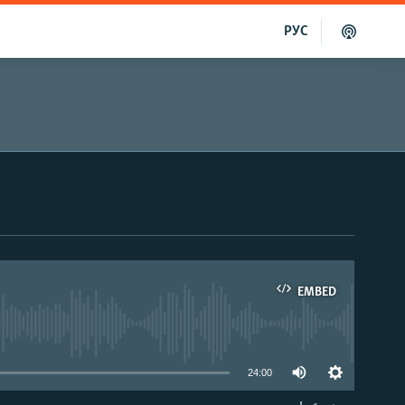
РУС
EMBED
able
24:00