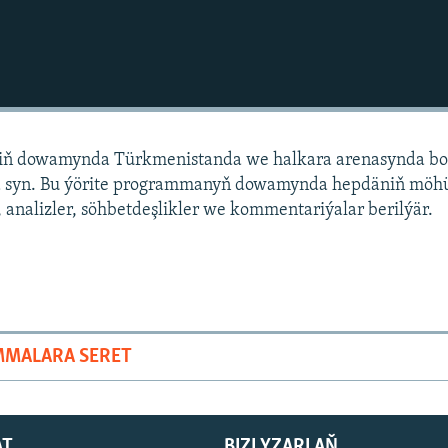
niň dowamynda Türkmenistanda we halkara arenasynda bo
 syn. Bu ýörite programmanyň dowamynda hepdäniň mö
 analizler, söhbetdeşlikler we kommentariýalar berilýär.
MMALARA SERET
AT
BIZI YZARLAŇ