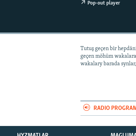
Pop-out player
Tutuş geçen bir hepdä
geçen möhüm wakalara
wakalary barada synlar,
RADIO PROGRA
HYZMATLAR
MAGLUM