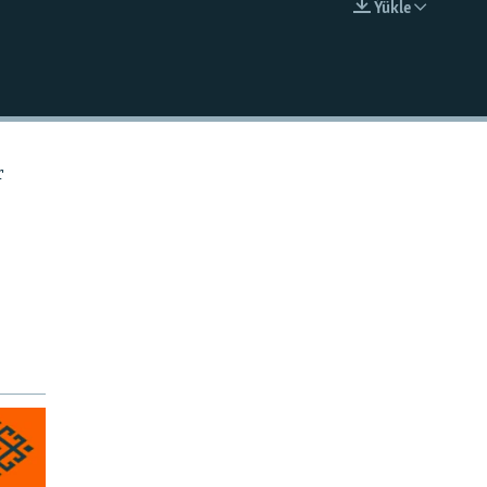
Ýükle
EMBED
r