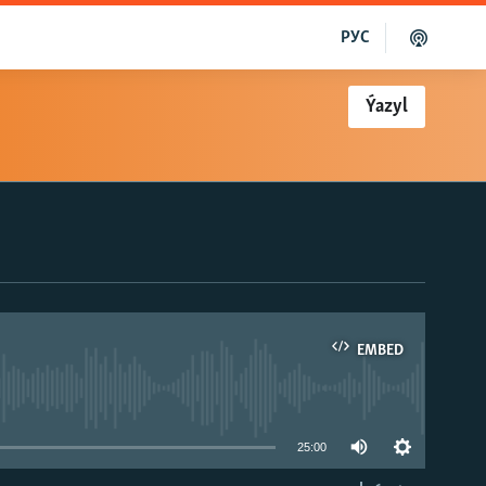
РУС
Ýazyl
EMBED
able
25:00