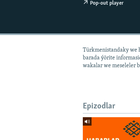
Pop-out player
Türkmenistandaky we h
barada ýörite informa
wakalar we meseleler b
Epizodlar