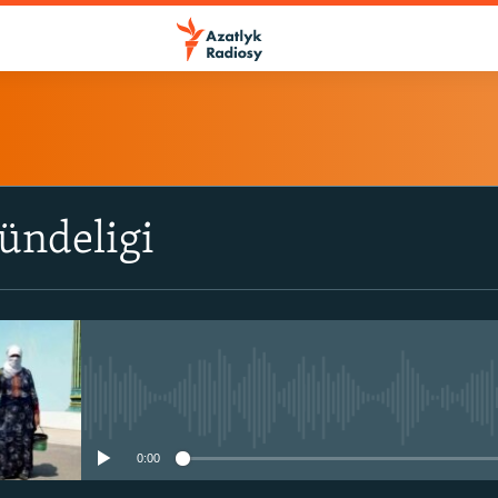
ÝAZYL
ündeligi
ITune-ler
Spotify
Ýazyl
No media source currently avail
0:00