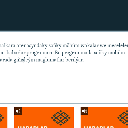
alkara arenasyndaky soňky möhüm wakalar we meselele
sion-habarlar programma. Bu programmada soňky möhüm
arada giňişleýin maglumatlar berilýär.