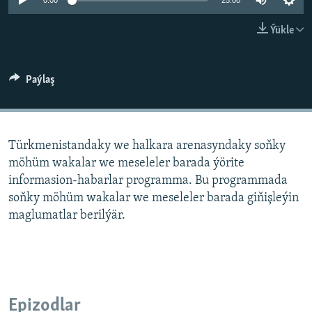
AÝ/AR-nyň ähli saýtlary
0:00
25:00
Ýükle
Paýlaş
Türkmenistandaky we halkara arenasyndaky soňky
möhüm wakalar we meseleler barada ýörite
informasion-habarlar programma. Bu programmada
soňky möhüm wakalar we meseleler barada giňişleýin
maglumatlar berilýär.
Epizodlar