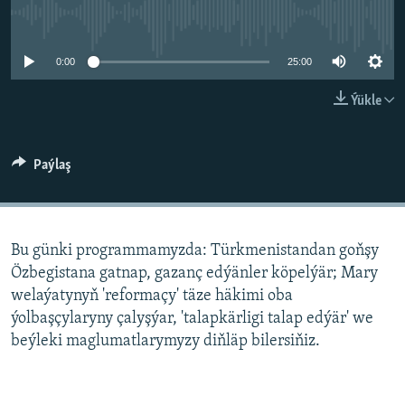
AÝ/AR-nyň ähli saýtlary
No media source currently available
0:00
25:00
Ýükle
Paýlaş
Bu günki programmamyzda: Türkmenistandan goňşy
Özbegistana gatnap, gazanç edýänler köpelýär; Mary
welaýatynyň 'reformaçy' täze häkimi oba
ýolbaşçylaryny çalyşýar, 'talapkärligi talap edýär' we
beýleki maglumatlarymyzy diňläp bilersiňiz.