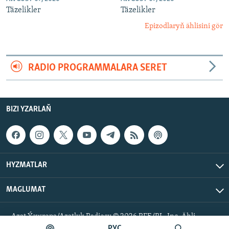
Täzelikler
Täzelikler
Epizodlaryň ählisini gör
RADIO PROGRAMMALARA SERET
BIZI YZARLAŇ
HYZMATLAR
MAGLUMAT
Azat Ýewropa/Azatlyk Radiosy © 2026 RFE/RL, Inc. Ähli
hukuklar goralan.
РУС