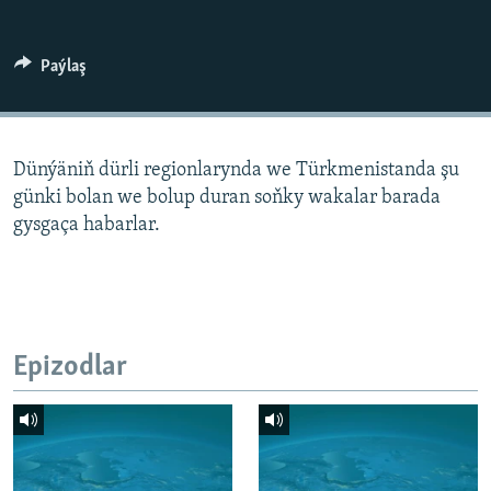
AÝ/AR-nyň ähli saýtlary
Paýlaş
Dünýäniň dürli regionlarynda we Türkmenistanda şu
günki bolan we bolup duran soňky wakalar barada
gysgaça habarlar.
Epizodlar