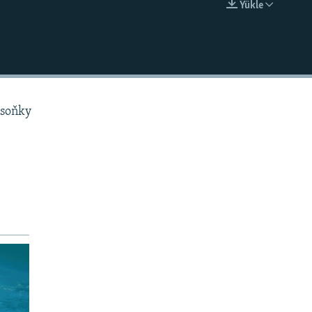
Ýükle
EMBED
 soňky