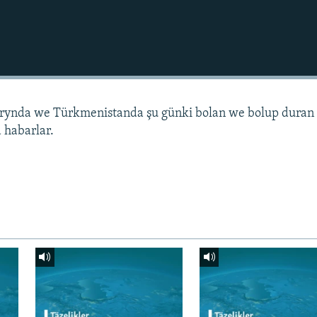
arynda we Türkmenistanda şu günki bolan we bolup duran
 habarlar.