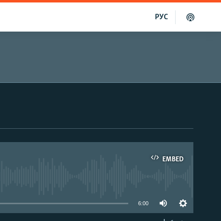
РУС
EMBED
able
6:00