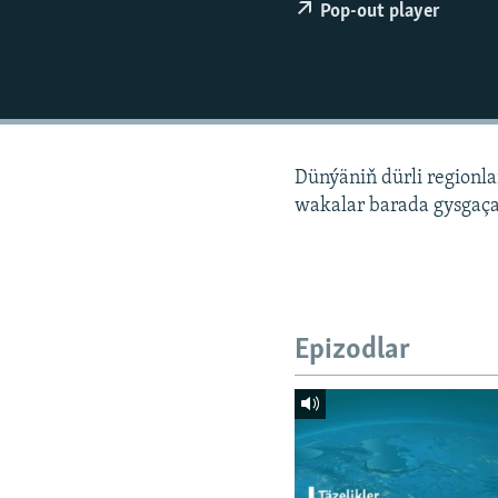
Pop-out player
Dünýäniň dürli regionl
wakalar barada gysgaça
Epizodlar