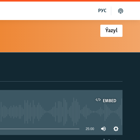
РУС
Ýazyl
EMBED
able
25:00