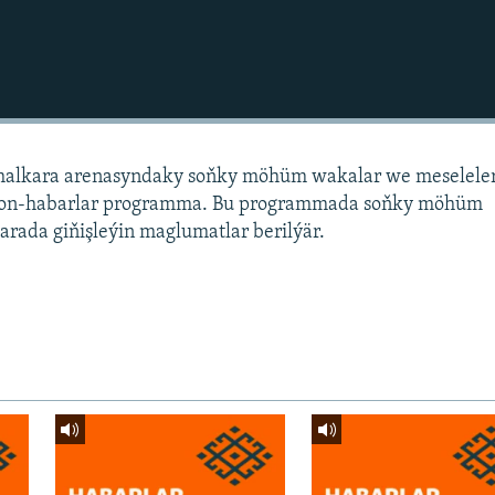
alkara arenasyndaky soňky möhüm wakalar we meselele
sion-habarlar programma. Bu programmada soňky möhüm
arada giňişleýin maglumatlar berilýär.