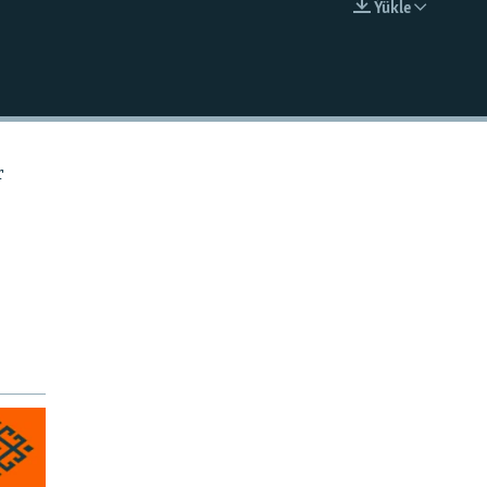
Ýükle
EMBED
r