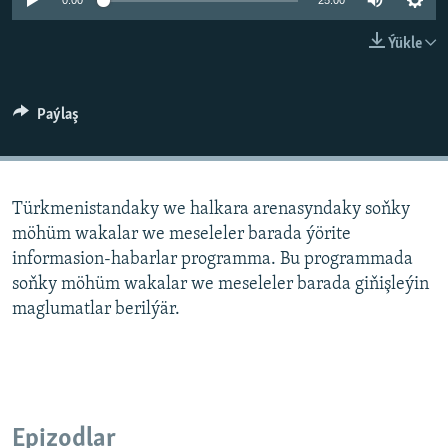
AÝ/AR-nyň ähli saýtlary
0:00
25:00
Ýükle
Paýlaş
Türkmenistandaky we halkara arenasyndaky soňky
möhüm wakalar we meseleler barada ýörite
informasion-habarlar programma. Bu programmada
soňky möhüm wakalar we meseleler barada giňişleýin
maglumatlar berilýär.
Epizodlar