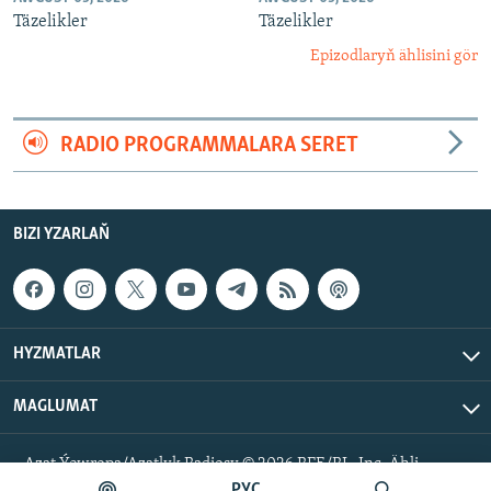
Täzelikler
Täzelikler
Epizodlaryň ählisini gör
RADIO PROGRAMMALARA SERET
BIZI YZARLAŇ
HYZMATLAR
MAGLUMAT
Azat Ýewropa/Azatlyk Radiosy © 2026 RFE/RL, Inc. Ähli
hukuklar goralan.
РУС