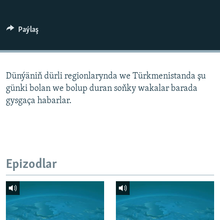
AÝ/AR-nyň ähli saýtlary
Paýlaş
Dünýäniň dürli regionlarynda we Türkmenistanda şu
günki bolan we bolup duran soňky wakalar barada
gysgaça habarlar.
Epizodlar