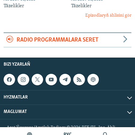
Täzelikler
Täzelikler
Epizodlaryň ählisini gör
RADIO PROGRAMMALARA SERET
BIZI YZARLAŇ
HYZMATLAR
MAGLUMAT
Azat Ýewropa/Azatlyk Radiosy © 2026 RFE/RL, Inc. Ähli
hukuklar goralan.
РУС