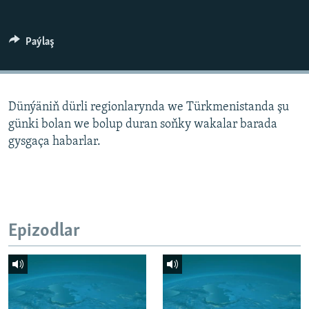
AÝ/AR-nyň ähli saýtlary
Paýlaş
Dünýäniň dürli regionlarynda we Türkmenistanda şu
günki bolan we bolup duran soňky wakalar barada
gysgaça habarlar.
Epizodlar