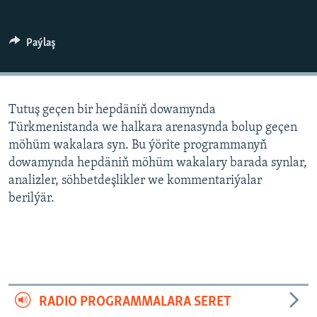
AÝ/AR-nyň ähli saýtlary
Paýlaş
Tutuş geçen bir hepdäniň dowamynda
Türkmenistanda we halkara arenasynda bolup geçen
möhüm wakalara syn. Bu ýörite programmanyň
dowamynda hepdäniň möhüm wakalary barada synlar,
analizler, söhbetdeşlikler we kommentariýalar
berilýär.
RADIO PROGRAMMALARA SERET