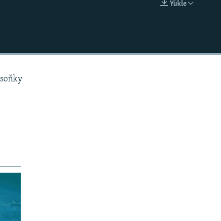
Ýükle
EMBED
 soňky