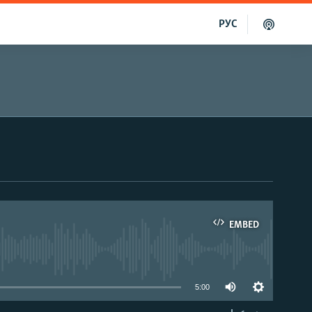
РУС
EMBED
able
5:00