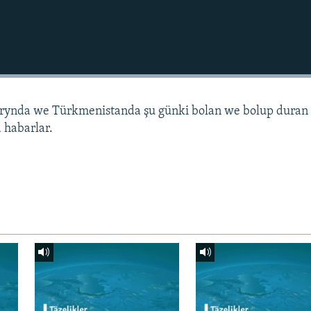
arynda we Türkmenistanda şu günki bolan we bolup duran
 habarlar.