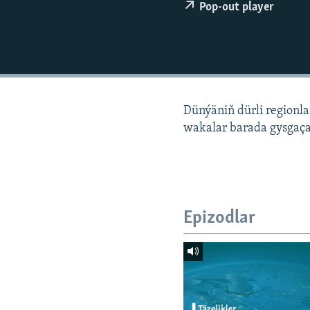
Pop-out player
Dünýäniň dürli regionl
wakalar barada gysgaça
Epizodlar