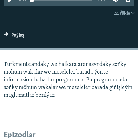
AÝ/AR-nyň ähli saýtlary
0:00
25:00
Ýükle
Paýlaş
Türkmenistandaky we halkara arenasyndaky soňky
möhüm wakalar we meseleler barada ýörite
informasion-habarlar programma. Bu programmada
soňky möhüm wakalar we meseleler barada giňişleýin
maglumatlar berilýär.
Epizodlar