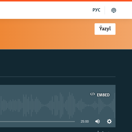
РУС
Ýazyl
EMBED
able
25:00