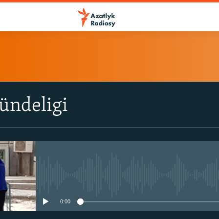
ÝAZYL
ündeligi
ITune-ler
Spotify
Ýazyl
No media source currently avail
0:00