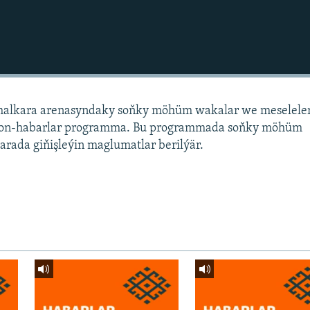
alkara arenasyndaky soňky möhüm wakalar we meselele
sion-habarlar programma. Bu programmada soňky möhüm
arada giňişleýin maglumatlar berilýär.