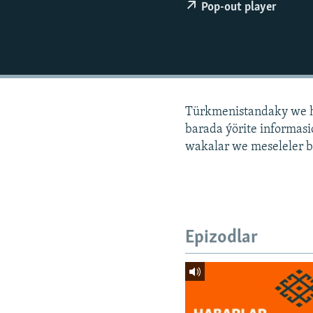
Pop-out player
Türkmenistandaky we h
barada ýörite informa
wakalar we meseleler b
Epizodlar