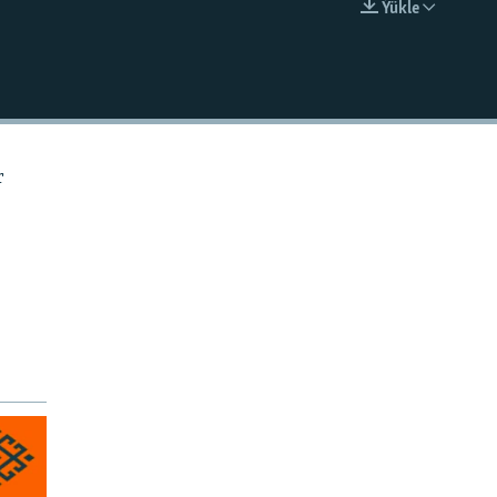
Ýükle
EMBED
r