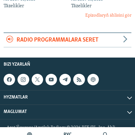
Täzelikler
Täzelikler
Epizodlaryň ählisini gör
RADIO PROGRAMMALARA SERET
BIZI YZARLAŇ
HYZMATLAR
MAGLUMAT
Azat Ýewropa/Azatlyk Radiosy © 2026 RFE/RL, Inc. Ähli
hukuklar goralan.
РУС