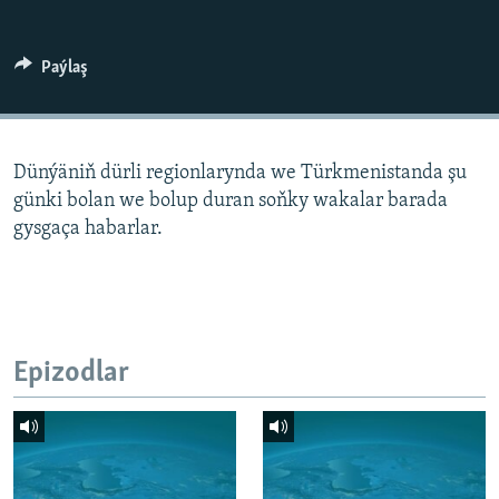
AÝ/AR-nyň ähli saýtlary
Paýlaş
Dünýäniň dürli regionlarynda we Türkmenistanda şu
günki bolan we bolup duran soňky wakalar barada
gysgaça habarlar.
Epizodlar