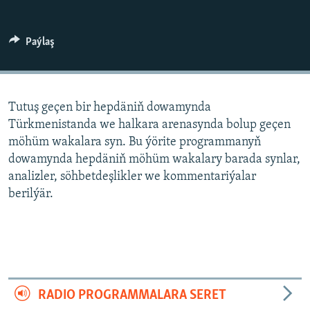
AÝ/AR-nyň ähli saýtlary
Paýlaş
Tutuş geçen bir hepdäniň dowamynda
Türkmenistanda we halkara arenasynda bolup geçen
möhüm wakalara syn. Bu ýörite programmanyň
dowamynda hepdäniň möhüm wakalary barada synlar,
analizler, söhbetdeşlikler we kommentariýalar
berilýär.
RADIO PROGRAMMALARA SERET