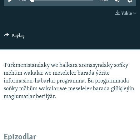
AÝ/AR-nyň ähli saýtlary
0:00
25:00
Ýükle
Paýlaş
Türkmenistandaky we halkara arenasyndaky soňky
möhüm wakalar we meseleler barada ýörite
informasion-habarlar programma. Bu programmada
soňky möhüm wakalar we meseleler barada giňişleýin
maglumatlar berilýär.
Epizodlar