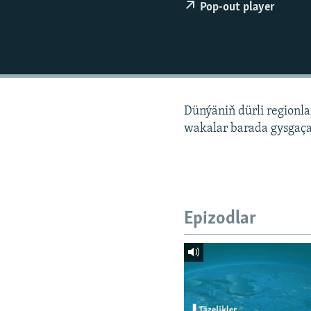
Pop-out player
Dünýäniň dürli regionl
wakalar barada gysgaça
Epizodlar