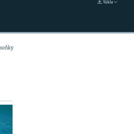
Ýükle
EMBED
 soňky