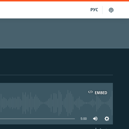
РУС
EMBED
able
5:00