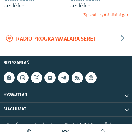
Täzelikler
Täzelikler
Epizodlaryň ählisini gör
RADIO PROGRAMMALARA SERET
BIZI YZARLAŇ
HYZMATLAR
MAGLUMAT
Azat Ýewropa/Azatlyk Radiosy © 2026 RFE/RL, Inc. Ähli
hukuklar goralan.
РУС