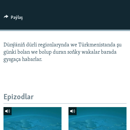
AÝ/AR-nyň ähli saýtlary
Paýlaş
Dünýäniň dürli regionlarynda we Türkmenistanda şu
günki bolan we bolup duran soňky wakalar barada
gysgaça habarlar.
Epizodlar