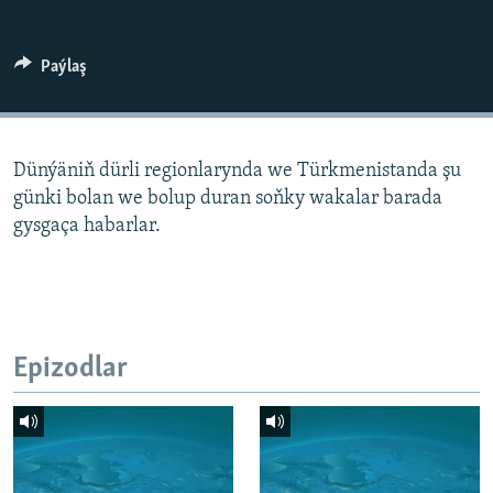
AÝ/AR-nyň ähli saýtlary
Paýlaş
Dünýäniň dürli regionlarynda we Türkmenistanda şu
günki bolan we bolup duran soňky wakalar barada
gysgaça habarlar.
Epizodlar