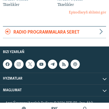
Täzelikler
Täzelikler
Epizodlaryň ählisini gör
RADIO PROGRAMMALARA SERET
BIZI YZARLAŇ
HYZMATLAR
MAGLUMAT
Azat Ýewropa/Azatlyk Radiosy © 2026 RFE/RL, Inc. Ähli
hukuklar goralan.
РУС