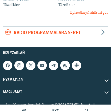
Täzelikler
Täzelikler
Epizodlaryň ählisini gör
RADIO PROGRAMMALARA SERET
BIZI YZARLAŇ
HYZMATLAR
MAGLUMAT
Azat Ýewropa/Azatlyk Radiosy © 2026 RFE/RL, Inc. Ähli
hukuklar goralan.
РУС