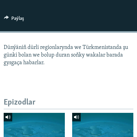
AÝ/AR-nyň ähli saýtlary
Paýlaş
Dünýäniň dürli regionlarynda we Türkmenistanda şu
günki bolan we bolup duran soňky wakalar barada
gysgaça habarlar.
Epizodlar