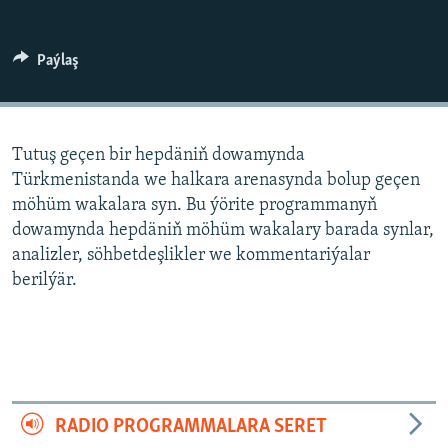
AÝ/AR-nyň ähli saýtlary
Paýlaş
Tutuş geçen bir hepdäniň dowamynda
Türkmenistanda we halkara arenasynda bolup geçen
möhüm wakalara syn. Bu ýörite programmanyň
dowamynda hepdäniň möhüm wakalary barada synlar,
analizler, söhbetdeşlikler we kommentariýalar
berilýär.
RADIO PROGRAMMALARA SERET