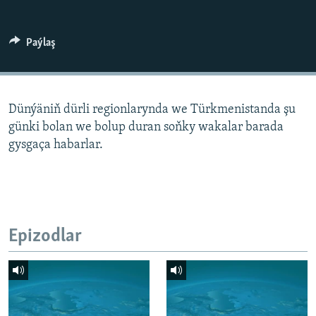
AÝ/AR-nyň ähli saýtlary
Paýlaş
Dünýäniň dürli regionlarynda we Türkmenistanda şu
günki bolan we bolup duran soňky wakalar barada
gysgaça habarlar.
Epizodlar