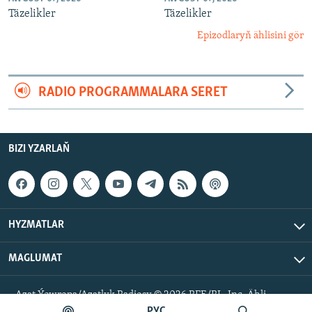
Täzelikler
Täzelikler
Epizodlaryň ählisini gör
RADIO PROGRAMMALARA SERET
BIZI YZARLAŇ
HYZMATLAR
MAGLUMAT
Azat Ýewropa/Azatlyk Radiosy © 2026 RFE/RL, Inc. Ähli
hukuklar goralan.
РУС