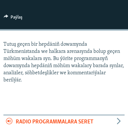
AÝ/AR-nyň ähli saýtlary
Paýlaş
Tutuş geçen bir hepdäniň dowamynda
Türkmenistanda we halkara arenasynda bolup geçen
möhüm wakalara syn. Bu ýörite programmanyň
dowamynda hepdäniň möhüm wakalary barada synlar,
analizler, söhbetdeşlikler we kommentariýalar
berilýär.
RADIO PROGRAMMALARA SERET