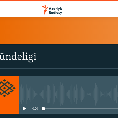
ÝAZYL
ündeligi
ITune-ler
Spotify
Ýazyl
No media source currently avail
0:00