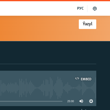
РУС
Ýazyl
EMBED
able
25:00