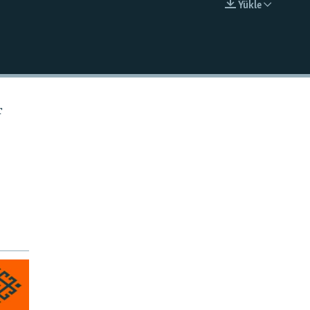
Ýükle
EMBED
r