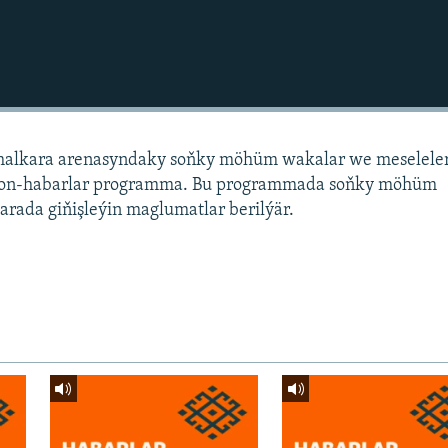
alkara arenasyndaky soňky möhüm wakalar we meselele
sion-habarlar programma. Bu programmada soňky möhüm
arada giňişleýin maglumatlar berilýär.