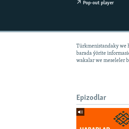
Pop-out player
Türkmenistandaky we h
barada ýörite informa
wakalar we meseleler b
Epizodlar