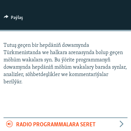
AÝ/AR-nyň ähli saýtlary
Paýlaş
Tutuş geçen bir hepdäniň dowamynda
Türkmenistanda we halkara arenasynda bolup geçen
möhüm wakalara syn. Bu ýörite programmanyň
dowamynda hepdäniň möhüm wakalary barada synlar,
analizler, söhbetdeşlikler we kommentariýalar
berilýär.
RADIO PROGRAMMALARA SERET