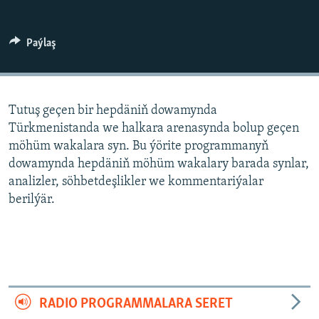
AÝ/AR-nyň ähli saýtlary
Paýlaş
Tutuş geçen bir hepdäniň dowamynda
Türkmenistanda we halkara arenasynda bolup geçen
möhüm wakalara syn. Bu ýörite programmanyň
dowamynda hepdäniň möhüm wakalary barada synlar,
analizler, söhbetdeşlikler we kommentariýalar
berilýär.
RADIO PROGRAMMALARA SERET