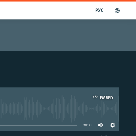
РУС
EMBED
able
30:00