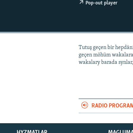
Pop-out player
Tutuş geçen bir hepdä
geçen möhüm wakalara
wakalary barada synlar,
RADIO PROGRA
HYZMATLAR
MAGLUM