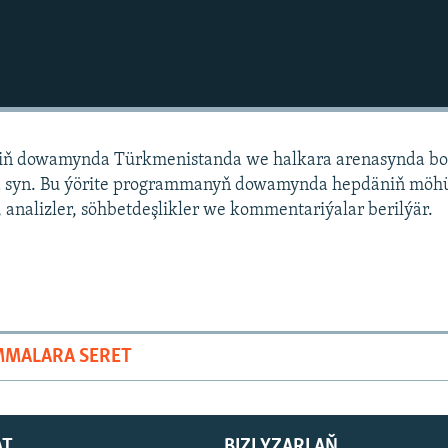
niň dowamynda Türkmenistanda we halkara arenasynda bo
 syn. Bu ýörite programmanyň dowamynda hepdäniň mö
 analizler, söhbetdeşlikler we kommentariýalar berilýär.
MMALARA SERET
AT
BIZI YZARLAŇ