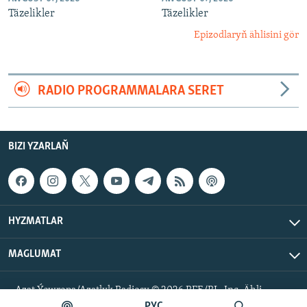
Täzelikler
Täzelikler
Epizodlaryň ählisini gör
RADIO PROGRAMMALARA SERET
BIZI YZARLAŇ
HYZMATLAR
MAGLUMAT
Azat Ýewropa/Azatlyk Radiosy © 2026 RFE/RL, Inc. Ähli
hukuklar goralan.
РУС