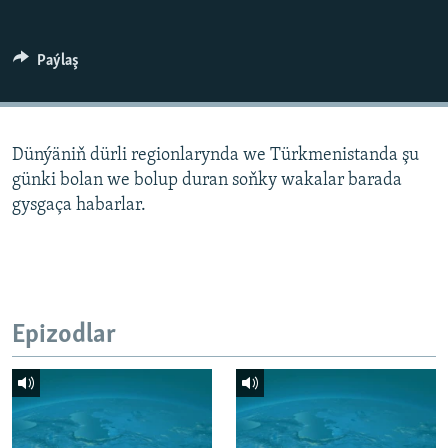
AÝ/AR-nyň ähli saýtlary
Paýlaş
Dünýäniň dürli regionlarynda we Türkmenistanda şu
günki bolan we bolup duran soňky wakalar barada
gysgaça habarlar.
Epizodlar