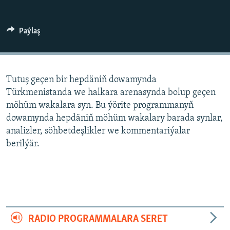
AÝ/AR-nyň ähli saýtlary
Paýlaş
Tutuş geçen bir hepdäniň dowamynda
Türkmenistanda we halkara arenasynda bolup geçen
möhüm wakalara syn. Bu ýörite programmanyň
dowamynda hepdäniň möhüm wakalary barada synlar,
analizler, söhbetdeşlikler we kommentariýalar
berilýär.
RADIO PROGRAMMALARA SERET