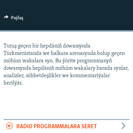
AÝ/AR-nyň ähli saýtlary
Paýlaş
Tutuş geçen bir hepdäniň dowamynda
Türkmenistanda we halkara arenasynda bolup geçen
möhüm wakalara syn. Bu ýörite programmanyň
dowamynda hepdäniň möhüm wakalary barada synlar,
analizler, söhbetdeşlikler we kommentariýalar
berilýär.
RADIO PROGRAMMALARA SERET