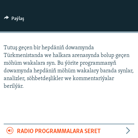
AÝ/AR-nyň ähli saýtlary
Paýlaş
Tutuş geçen bir hepdäniň dowamynda
Türkmenistanda we halkara arenasynda bolup geçen
möhüm wakalara syn. Bu ýörite programmanyň
dowamynda hepdäniň möhüm wakalary barada synlar,
analizler, söhbetdeşlikler we kommentariýalar
berilýär.
RADIO PROGRAMMALARA SERET