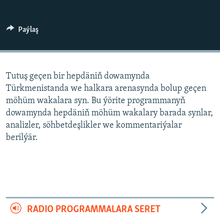
AÝ/AR-nyň ähli saýtlary
Paýlaş
Tutuş geçen bir hepdäniň dowamynda
Türkmenistanda we halkara arenasynda bolup geçen
möhüm wakalara syn. Bu ýörite programmanyň
dowamynda hepdäniň möhüm wakalary barada synlar,
analizler, söhbetdeşlikler we kommentariýalar
berilýär.
RADIO PROGRAMMALARA SERET