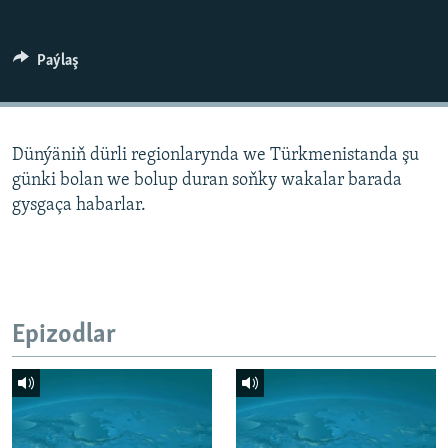
AÝ/AR-nyň ähli saýtlary
Paýlaş
Dünýäniň dürli regionlarynda we Türkmenistanda şu
günki bolan we bolup duran soňky wakalar barada
gysgaça habarlar.
Epizodlar