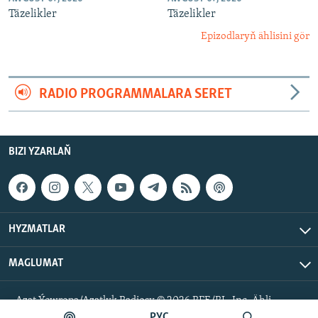
Täzelikler
Täzelikler
Epizodlaryň ählisini gör
RADIO PROGRAMMALARA SERET
BIZI YZARLAŇ
HYZMATLAR
MAGLUMAT
Azat Ýewropa/Azatlyk Radiosy © 2026 RFE/RL, Inc. Ähli
hukuklar goralan.
РУС