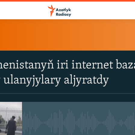
ÝAZYL
enistanyň iri internet ba
ITune-ler
ulanyjylary aljyratdy
Spotify
Ýazyl
No media source currently avail