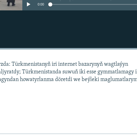
0:00
da: Türkmenistanyň iri internet bazarynyň wagtlaýyn
aljyratdy; Türkmenistanda suwuň iki esse gymmatlamagy i
gyndan howatyrlanma döretdi we beýleki maglumatlary