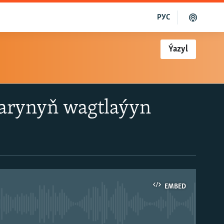
РУС
Ýazyl
zarynyň wagtlaýyn
EMBED
able