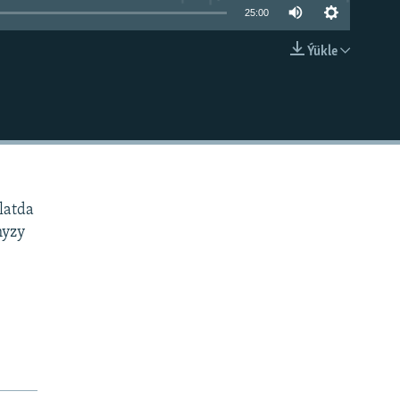
25:00
Ýükle
EMBED
latda
myzy