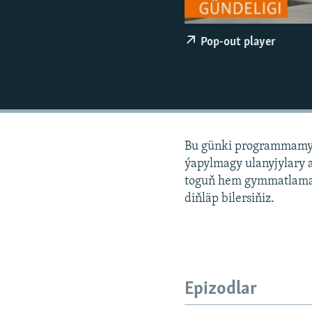
Pop-out player
Bu günki programmamyz
ýapylmagy ulanyjylary 
toguň hem gymmatlama
diňläp bilersiňiz.
Epizodlar