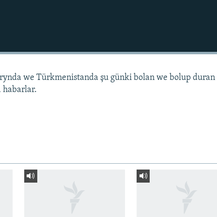
arynda we Türkmenistanda şu günki bolan we bolup duran
 habarlar.