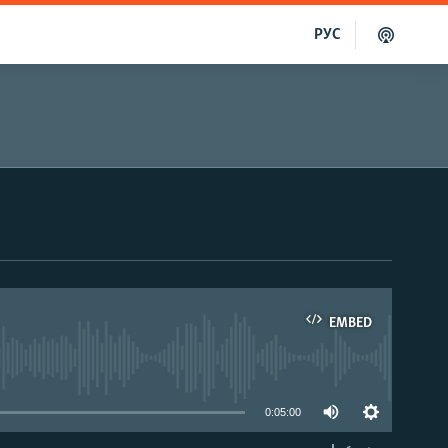
РУС
EMBED
able
0:05:00