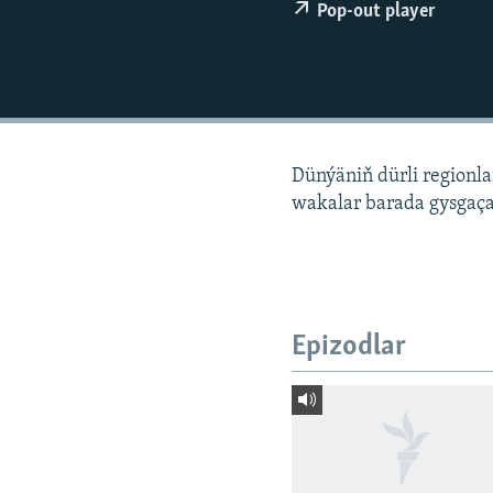
Pop-out player
Dünýäniň dürli regionl
wakalar barada gysgaça
Epizodlar