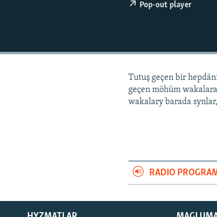
Pop-out player
Tutuş geçen bir hepdä
geçen möhüm wakalara
wakalary barada synlar,
RADIO PROGRA
HYZMATLAR
MAGLUM