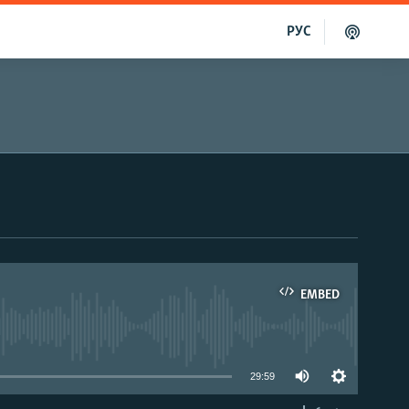
РУС
EMBED
able
29:59