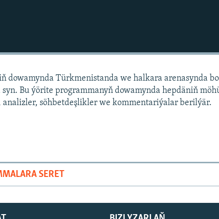
niň dowamynda Türkmenistanda we halkara arenasynda bo
 syn. Bu ýörite programmanyň dowamynda hepdäniň mö
 analizler, söhbetdeşlikler we kommentariýalar berilýär.
MMALARA SERET
AT
BIZI YZARLAŇ