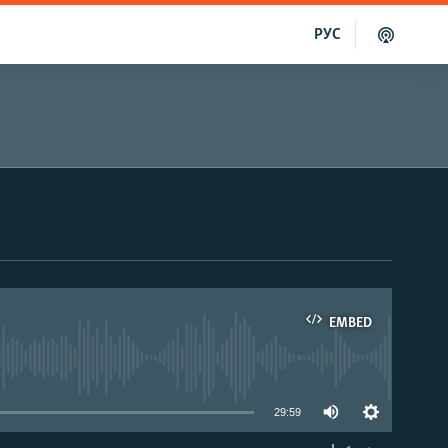
РУС
EMBED
able
29:59