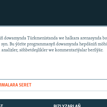
niň dowamynda Türkmenistanda we halkara arenasynda bo
 syn. Bu ýörite programmanyň dowamynda hepdäniň mö
 analizler, söhbetdeşlikler we kommentariýalar berilýär.
MMALARA SERET
AT
BIZI YZARLAŇ