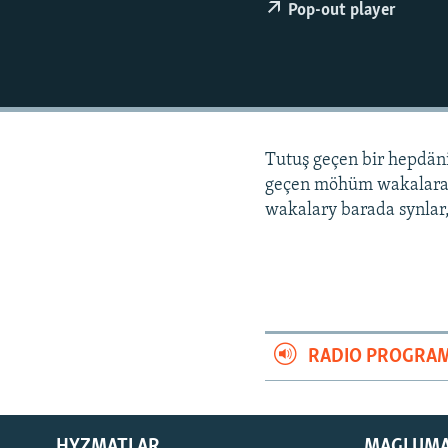
Pop-out player
Tutuş geçen bir hepdä
geçen möhüm wakalara
wakalary barada synlar,
RADIO PROGRA
HYZMATLAR
MAGLUM