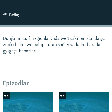
AÝ/AR-nyň ähli saýtlary
Paýlaş
Dünýäniň dürli regionlarynda we Türkmenistanda şu
günki bolan we bolup duran soňky wakalar barada
gysgaça habarlar.
Epizodlar