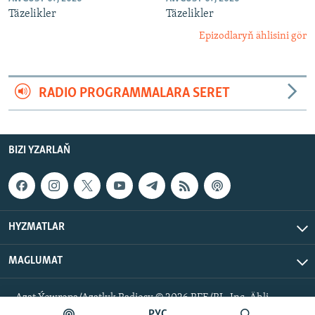
Täzelikler
Täzelikler
Epizodlaryň ählisini gör
RADIO PROGRAMMALARA SERET
BIZI YZARLAŇ
HYZMATLAR
MAGLUMAT
Azat Ýewropa/Azatlyk Radiosy © 2026 RFE/RL, Inc. Ähli
hukuklar goralan.
РУС