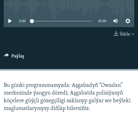
AÝ/AR-nyň ähli saýtlary
No media source currently available
0:00
25:00
Ýükle
Paýlaş
Bu günki programmamyzda: Aşgabadyň “Owadan”
merkezinde ýangyn döredi; Aşgabatda polisiýanyň
köçelere güýçli gözegçiligi saklanyp galýar we beýleki
maglumatlarymyzy diňläp bilersiňiz.