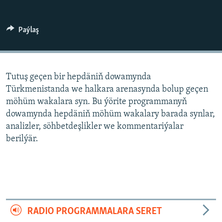
AÝ/AR-nyň ähli saýtlary
Paýlaş
Tutuş geçen bir hepdäniň dowamynda
Türkmenistanda we halkara arenasynda bolup geçen
möhüm wakalara syn. Bu ýörite programmanyň
dowamynda hepdäniň möhüm wakalary barada synlar,
analizler, söhbetdeşlikler we kommentariýalar
berilýär.
RADIO PROGRAMMALARA SERET