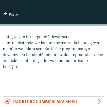
AÝ/AR-nyň ähli saýtlary
Paýlaş
Tutuş geçen bir hepdäniň dowamynda
Türkmenistanda we halkara arenasynda bolup geçen
möhüm wakalara syn. Bu ýörite programmanyň
dowamynda hepdäniň möhüm wakalary barada synlar,
analizler, söhbetdeşlikler we kommentariýalar
berilýär.
RADIO PROGRAMMALARA SERET