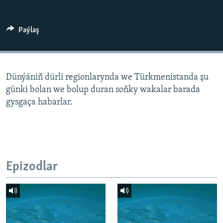
AÝ/AR-nyň ähli saýtlary
Paýlaş
Dünýäniň dürli regionlarynda we Türkmenistanda şu
günki bolan we bolup duran soňky wakalar barada
gysgaça habarlar.
Epizodlar