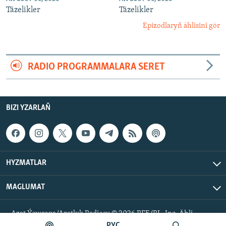
Täzelikler
Täzelikler
Epizodlaryň ählisini gör
RADIO PROGRAMMALARA SERET
BIZI YZARLAŇ
HYZMATLAR
MAGLUMAT
Azat Ýewropa/Azatlyk Radiosy © 2026 RFE/RL, Inc. Ähli
hukuklar goralan.
РУС