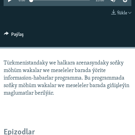
AÝ/AR-nyň ähli saýtlary
0:00
25:00
Ýükle
Paýlaş
Türkmenistandaky we halkara arenasyndaky soňky
möhüm wakalar we meseleler barada ýörite
informasion-habarlar programma. Bu programmada
soňky möhüm wakalar we meseleler barada giňişleýin
maglumatlar berilýär.
Epizodlar